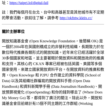
址：
https://taipei.lol/digital-fail
註：我們每個月在台北、台中和高雄甚至是其他城市有不定期
的聚會活動，欲前往了解，請參考
http://okfntw.kktix.cc/
關於主辦單位
開放知識基金會 (Open Knowledge Foundation，後簡稱 OK) 是
一個於2004年在英國劍橋成立的非營利性組織，長期致力於在
數位時代推廣各類形式的開放知識。近年來它已經活躍於全球
30多個國家和地區，並主要著眼於開放資料和開放政府的推廣
和支持。其核心的 CKAN 專案已經被包括英國、美國等多個
國家使用，來建立國家開放資料平台。在開放資料的推廣和教
育，Open Knowlege 和 P2PU 合作建立的資料學院 (School of
Data) 以及其組織社群編寫的開放資料手冊 (Open Data
Handbook) 和資料新聞學手冊 (Data Journalism Handbook)、開
放預算視覺化 (OpenSpending) 和你的錢到哪去了 (Where Does
My Money Go) 等，都得到了廣泛的關注。除此以外，開放知
識基金會目前總計有15個不同主題的工作群組 (Working